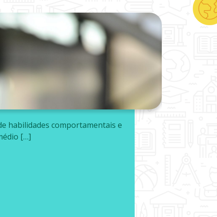
 de habilidades comportamentais e
A
médio […]